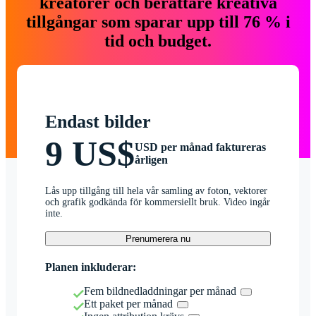
kreatörer och berättare kreativa
tillgångar som sparar upp till 76 % i
tid och budget.
Endast bilder
9 US$
USD per månad faktureras
årligen
Lås upp tillgång till hela vår samling av foton, vektorer
och grafik godkända för kommersiellt bruk. Video ingår
inte.
Prenumerera nu
Planen inkluderar:
Fem bildnedladdningar per månad
Ett paket per månad