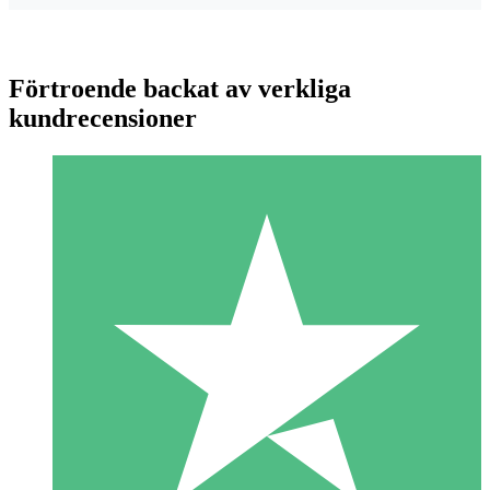
Förtroende backat av verkliga
kundrecensioner
Individuella Kreditpaket
Betala per användning med nedladdningskrediter. Inget
månatligt åtagande krävs.
1 Nedladdningar
10
US$
00