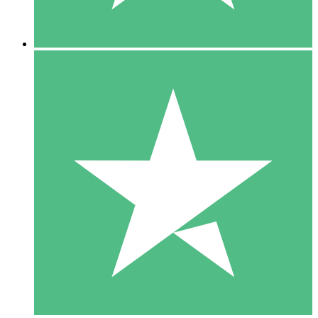
5 Nedladdningar
15
US$
00
10 Nedladdningar
20
US$
00