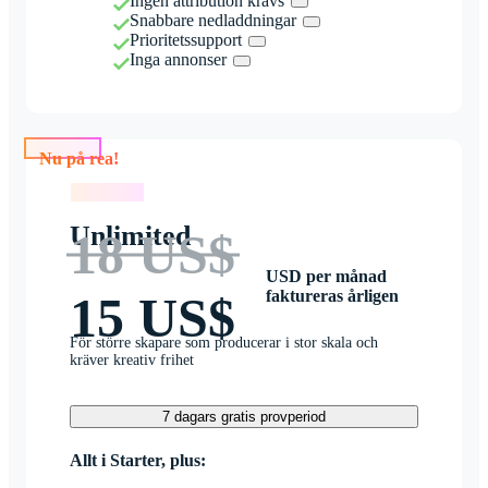
Ingen attribution krävs
Snabbare nedladdningar
Prioritetssupport
Inga annonser
Nu på rea!
Nu på rea!
Unlimited
18 US$
USD per månad
faktureras årligen
15 US$
För större skapare som producerar i stor skala och
kräver kreativ frihet
7 dagars gratis provperiod
Allt i Starter, plus: