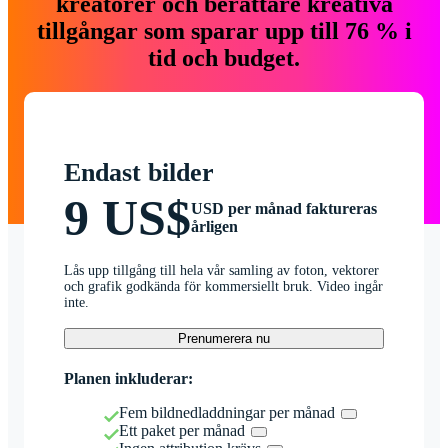
kreatörer och berättare kreativa
tillgångar som sparar upp till 76 % i
tid och budget.
Endast bilder
9 US$
USD per månad faktureras
årligen
Lås upp tillgång till hela vår samling av foton, vektorer
och grafik godkända för kommersiellt bruk. Video ingår
inte.
Prenumerera nu
Planen inkluderar:
Fem bildnedladdningar per månad
Ett paket per månad