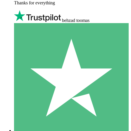
Thanks for everything
behzad toomas