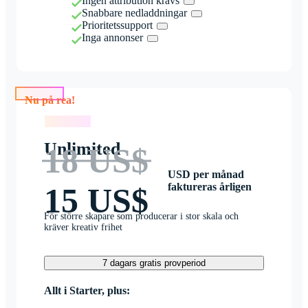
Ingen attribution krävs
Snabbare nedladdningar
Prioritetssupport
Inga annonser
Nu på rea!
Nu på rea!
Unlimited
18 US$
USD per månad
faktureras årligen
15 US$
För större skapare som producerar i stor skala och
kräver kreativ frihet
7 dagars gratis provperiod
Allt i Starter, plus: