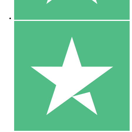
5 Nedladdningar
15
US$
00
10 Nedladdningar
20
US$
00