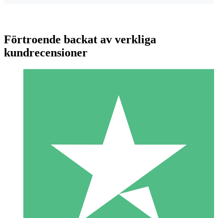
Förtroende backat av verkliga
kundrecensioner
Individuella Kreditpaket
Betala per användning med nedladdningskrediter. Inget
månatligt åtagande krävs.
1 Nedladdningar
10
US$
00