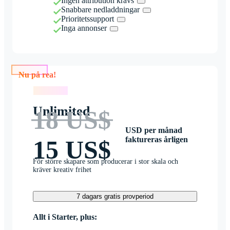
Ingen attribution krävs
Snabbare nedladdningar
Prioritetssupport
Inga annonser
Nu på rea!
Nu på rea!
Unlimited
18 US$
USD per månad
faktureras årligen
15 US$
För större skapare som producerar i stor skala och
kräver kreativ frihet
7 dagars gratis provperiod
Allt i Starter, plus: