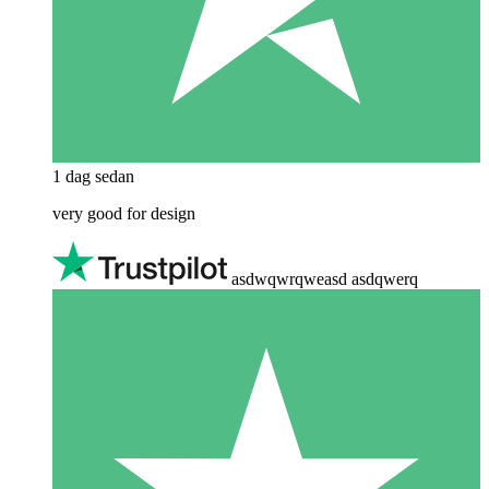
1 dag sedan
very good for design
asdwqwrqweasd asdqwerq