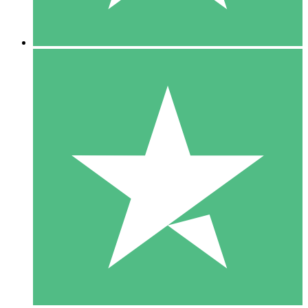
5 Nedladdningar
15
US$
00
10 Nedladdningar
20
US$
00