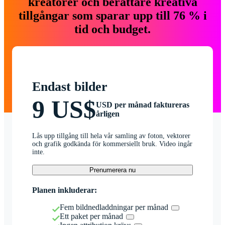
kreatörer och berättare kreativa
tillgångar som sparar upp till 76 % i
tid och budget.
Endast bilder
9 US$
USD per månad faktureras
årligen
Lås upp tillgång till hela vår samling av foton, vektorer
och grafik godkända för kommersiellt bruk. Video ingår
inte.
Prenumerera nu
Planen inkluderar:
Fem bildnedladdningar per månad
Ett paket per månad