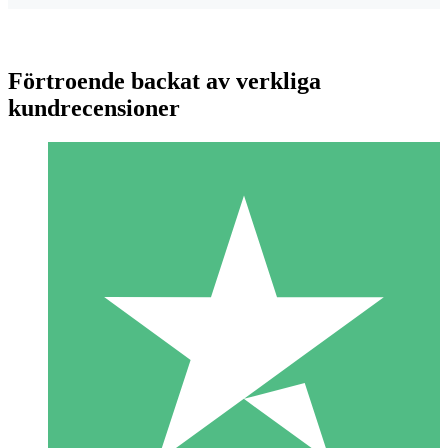
Förtroende backat av verkliga
kundrecensioner
Individuella Kreditpaket
Betala per användning med nedladdningskrediter. Inget
månatligt åtagande krävs.
1 Nedladdningar
10
US$
00