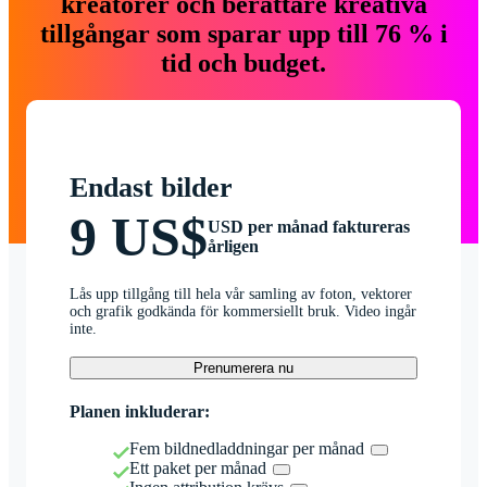
kreatörer och berättare kreativa
tillgångar som sparar upp till 76 % i
tid och budget.
Endast bilder
9 US$
USD per månad faktureras
årligen
Lås upp tillgång till hela vår samling av foton, vektorer
och grafik godkända för kommersiellt bruk. Video ingår
inte.
Prenumerera nu
Planen inkluderar:
Fem bildnedladdningar per månad
Ett paket per månad