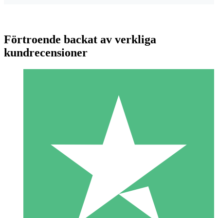
Förtroende backat av verkliga
kundrecensioner
Individuella Kreditpaket
Betala per användning med nedladdningskrediter. Inget
månatligt åtagande krävs.
1 Nedladdningar
10
US$
00