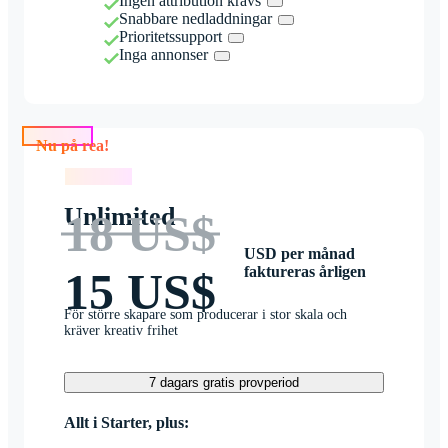
Ingen attribution krävs
Snabbare nedladdningar
Prioritetssupport
Inga annonser
Nu på rea!
Nu på rea!
Unlimited
18 US$
USD per månad
faktureras årligen
15 US$
För större skapare som producerar i stor skala och
kräver kreativ frihet
7 dagars gratis provperiod
Allt i Starter, plus: