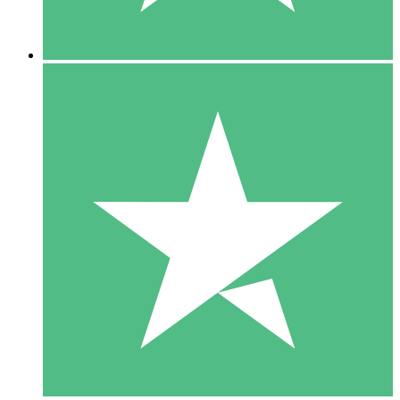
5 Nedladdningar
15
US$
00
10 Nedladdningar
20
US$
00