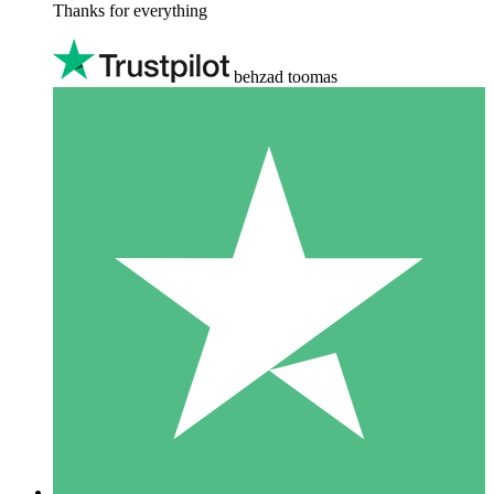
Thanks for everything
behzad toomas