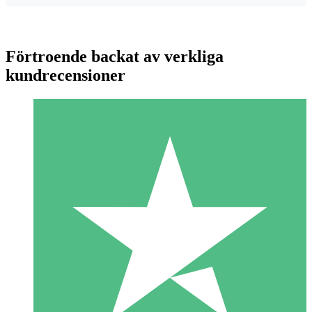
Förtroende backat av verkliga
kundrecensioner
Individuella Kreditpaket
Betala per användning med nedladdningskrediter. Inget
månatligt åtagande krävs.
1 Nedladdningar
10
US$
00