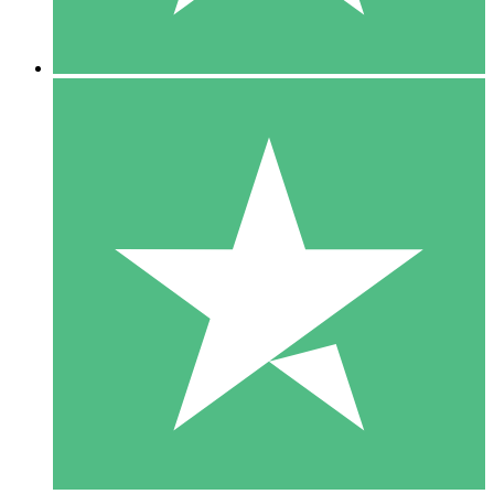
5 Nedladdningar
15
US$
00
10 Nedladdningar
20
US$
00