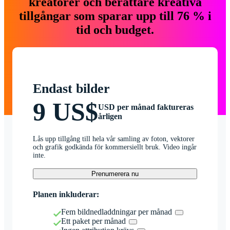
kreatörer och berättare kreativa
tillgångar som sparar upp till 76 % i
tid och budget.
Endast bilder
9 US$
USD per månad faktureras
årligen
Lås upp tillgång till hela vår samling av foton, vektorer
och grafik godkända för kommersiellt bruk. Video ingår
inte.
Prenumerera nu
Planen inkluderar:
Fem bildnedladdningar per månad
Ett paket per månad