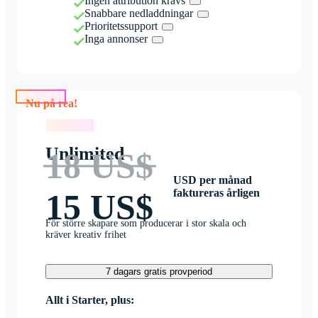
Ingen attribution krävs
Snabbare nedladdningar
Prioritetssupport
Inga annonser
Nu på rea!
Nu på rea!
Unlimited
18 US$
USD per månad
faktureras årligen
15 US$
För större skapare som producerar i stor skala och
kräver kreativ frihet
7 dagars gratis provperiod
Allt i Starter, plus: