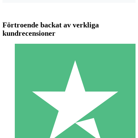
Förtroende backat av verkliga
kundrecensioner
Individuella Kreditpaket
Betala per användning med nedladdningskrediter. Inget
månatligt åtagande krävs.
1 Nedladdningar
10
US$
00