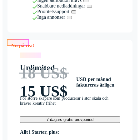
Ingen attribution krävs
Snabbare nedladdningar
Prioritetssupport
Inga annonser
Nu på rea!
Nu på rea!
Unlimited
18 US$
USD per månad
faktureras årligen
15 US$
För större skapare som producerar i stor skala och
kräver kreativ frihet
7 dagars gratis provperiod
Allt i Starter, plus: