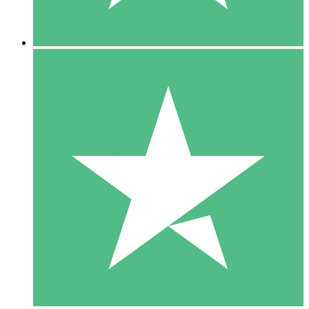
5 Nedladdningar
15
US$
00
10 Nedladdningar
20
US$
00