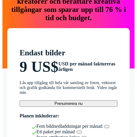
kreatörer och berättare kreativa
tillgångar som sparar upp till 76 % i
tid och budget.
Endast bilder
9 US$
USD per månad faktureras
årligen
Lås upp tillgång till hela vår samling av foton, vektorer
och grafik godkända för kommersiellt bruk. Video ingår
inte.
Prenumerera nu
Planen inkluderar:
Fem bildnedladdningar per månad
Ett paket per månad