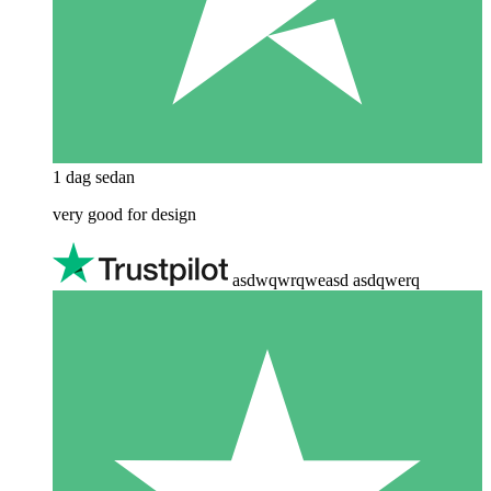
1 dag sedan
very good for design
asdwqwrqweasd asdqwerq