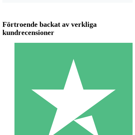
Förtroende backat av verkliga
kundrecensioner
Individuella Kreditpaket
Betala per användning med nedladdningskrediter. Inget
månatligt åtagande krävs.
1 Nedladdningar
10
US$
00