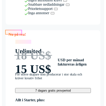
Ingen attribution krävs
Snabbare nedladdningar
Prioritetssupport
Inga annonser
Nu på rea!
Nu på rea!
Unlimited
18 US$
USD per månad
faktureras årligen
15 US$
För större skapare som producerar i stor skala och
kräver kreativ frihet
7 dagars gratis provperiod
Allt i Starter, plus: