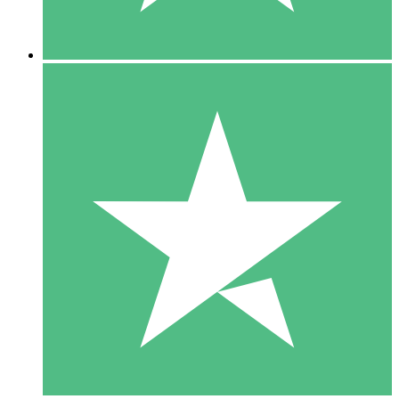
5 Nedladdningar
15
US$
00
10 Nedladdningar
20
US$
00