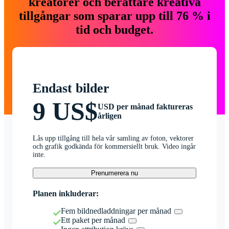
kreatörer och berättare kreativa
tillgångar som sparar upp till 76 % i
tid och budget.
Endast bilder
9 US$
USD per månad faktureras
årligen
Lås upp tillgång till hela vår samling av foton, vektorer
och grafik godkända för kommersiellt bruk. Video ingår
inte.
Prenumerera nu
Planen inkluderar:
Fem bildnedladdningar per månad
Ett paket per månad