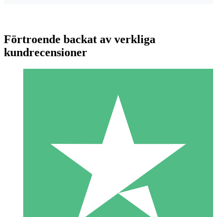
Förtroende backat av verkliga
kundrecensioner
Individuella Kreditpaket
Betala per användning med nedladdningskrediter. Inget
månatligt åtagande krävs.
1 Nedladdningar
10
US$
00