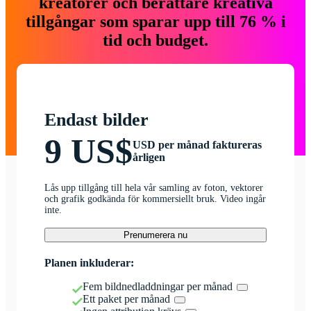
kreatörer och berättare kreativa
tillgångar som sparar upp till 76 % i
tid och budget.
Endast bilder
9 US$
USD per månad faktureras
årligen
Lås upp tillgång till hela vår samling av foton, vektorer
och grafik godkända för kommersiellt bruk. Video ingår
inte.
Prenumerera nu
Planen inkluderar:
Fem bildnedladdningar per månad
Ett paket per månad