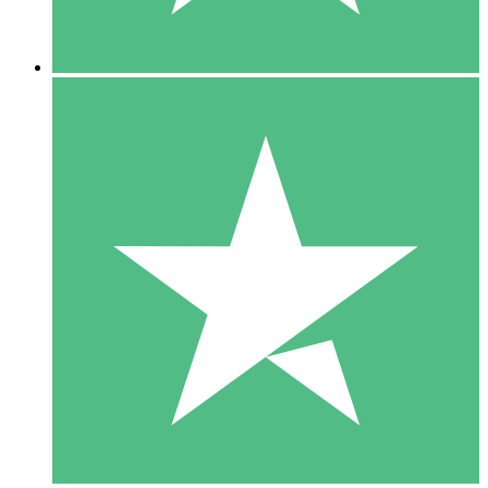
5 Nedladdningar
15
US$
00
10 Nedladdningar
20
US$
00