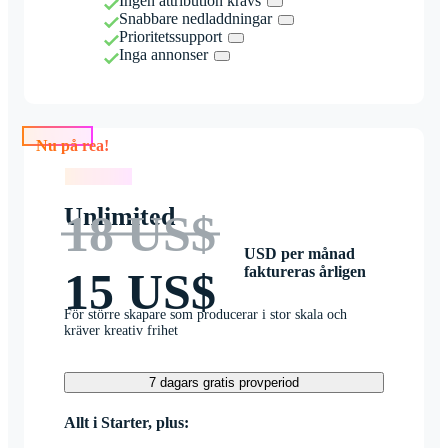
Ingen attribution krävs
Snabbare nedladdningar
Prioritetssupport
Inga annonser
Nu på rea!
Nu på rea!
Unlimited
18 US$
USD per månad
faktureras årligen
15 US$
För större skapare som producerar i stor skala och
kräver kreativ frihet
7 dagars gratis provperiod
Allt i Starter, plus: