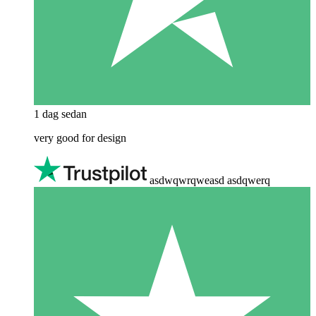
1 dag sedan
very good for design
asdwqwrqweasd asdqwerq