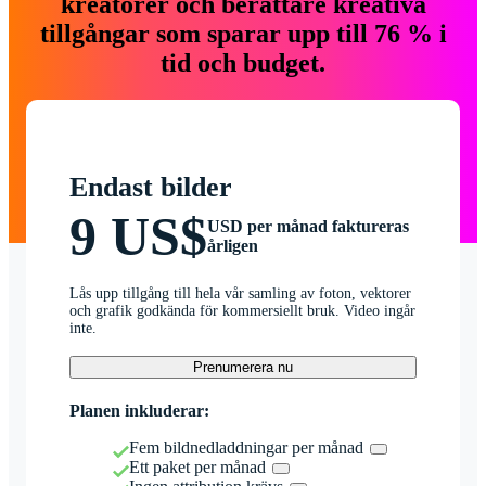
kreatörer och berättare kreativa
tillgångar som sparar upp till 76 % i
tid och budget.
Endast bilder
9 US$
USD per månad faktureras
årligen
Lås upp tillgång till hela vår samling av foton, vektorer
och grafik godkända för kommersiellt bruk. Video ingår
inte.
Prenumerera nu
Planen inkluderar:
Fem bildnedladdningar per månad
Ett paket per månad