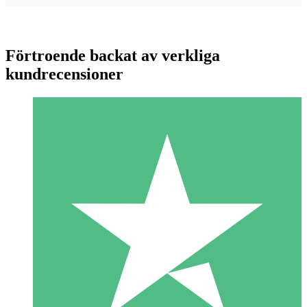
Förtroende backat av verkliga
kundrecensioner
Individuella Kreditpaket
Betala per användning med nedladdningskrediter. Inget
månatligt åtagande krävs.
1 Nedladdningar
10
US$
00