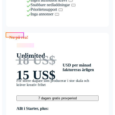
Ingen attribution krävs
Snabbare nedladdningar
Prioritetssupport
Inga annonser
Nu på rea!
Nu på rea!
Unlimited
18 US$
USD per månad
faktureras årligen
15 US$
För större skapare som producerar i stor skala och
kräver kreativ frihet
7 dagars gratis provperiod
Allt i Starter, plus: