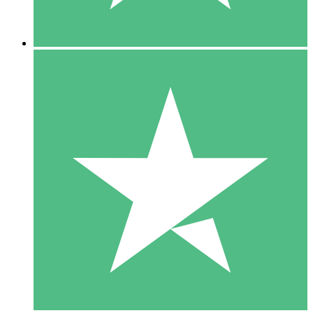
5 Nedladdningar
15
US$
00
10 Nedladdningar
20
US$
00