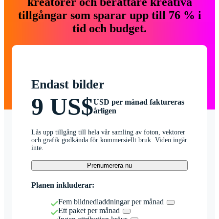
kreatörer och berättare kreativa
tillgångar som sparar upp till 76 % i
tid och budget.
Endast bilder
9 US$
USD per månad faktureras
årligen
Lås upp tillgång till hela vår samling av foton, vektorer
och grafik godkända för kommersiellt bruk. Video ingår
inte.
Prenumerera nu
Planen inkluderar:
Fem bildnedladdningar per månad
Ett paket per månad