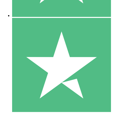
5 Nedladdningar
15
US$
00
10 Nedladdningar
20
US$
00