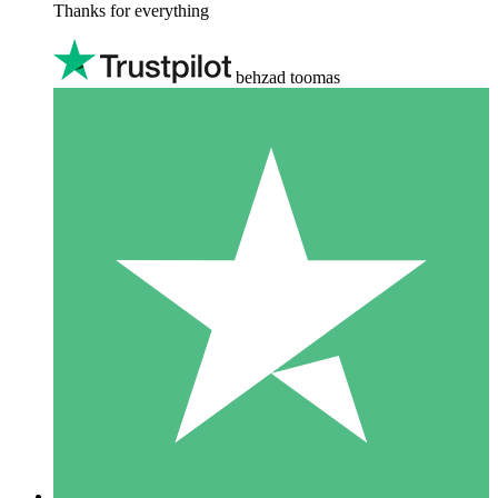
Thanks for everything
behzad toomas