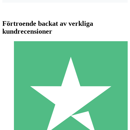
Förtroende backat av verkliga
kundrecensioner
Individuella Kreditpaket
Betala per användning med nedladdningskrediter. Inget
månatligt åtagande krävs.
1 Nedladdningar
10
US$
00