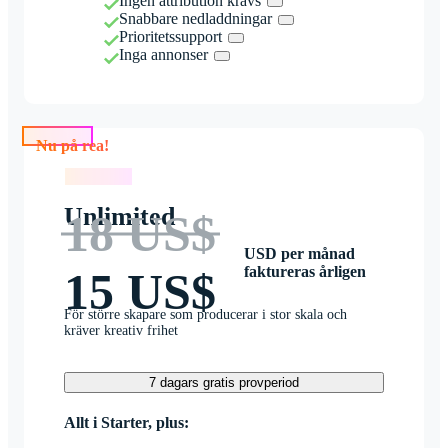
Ingen attribution krävs
Snabbare nedladdningar
Prioritetssupport
Inga annonser
Nu på rea!
Nu på rea!
Unlimited
18 US$
USD per månad
faktureras årligen
15 US$
För större skapare som producerar i stor skala och
kräver kreativ frihet
7 dagars gratis provperiod
Allt i Starter, plus: