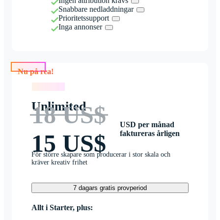
Ingen attribution krävs
Snabbare nedladdningar
Prioritetssupport
Inga annonser
Nu på rea!
Nu på rea!
Unlimited
18 US$
USD per månad
faktureras årligen
15 US$
För större skapare som producerar i stor skala och
kräver kreativ frihet
7 dagars gratis provperiod
Allt i Starter, plus: