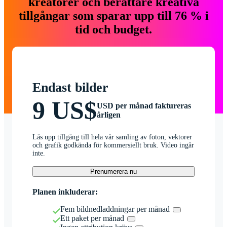
kreatörer och berättare kreativa
tillgångar som sparar upp till 76 % i
tid och budget.
Endast bilder
9 US$
USD per månad faktureras
årligen
Lås upp tillgång till hela vår samling av foton, vektorer
och grafik godkända för kommersiellt bruk. Video ingår
inte.
Prenumerera nu
Planen inkluderar:
Fem bildnedladdningar per månad
Ett paket per månad