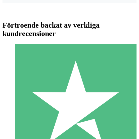
Förtroende backat av verkliga
kundrecensioner
Individuella Kreditpaket
Betala per användning med nedladdningskrediter. Inget
månatligt åtagande krävs.
1 Nedladdningar
10
US$
00