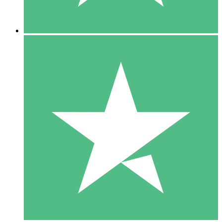
5 Nedladdningar
15
US$
00
10 Nedladdningar
20
US$
00