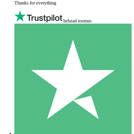
Thanks for everything
behzad toomas