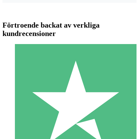
Förtroende backat av verkliga
kundrecensioner
Individuella Kreditpaket
Betala per användning med nedladdningskrediter. Inget
månatligt åtagande krävs.
1 Nedladdningar
10
US$
00