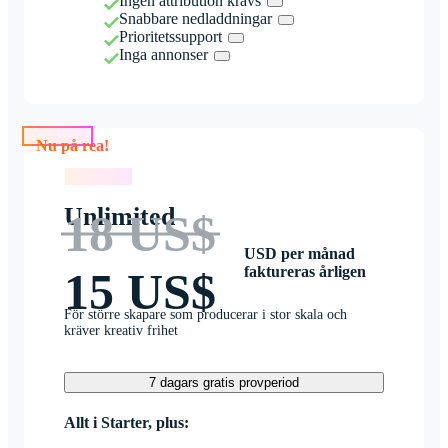
Ingen attribution krävs
Snabbare nedladdningar
Prioritetssupport
Inga annonser
Nu på rea!
Nu på rea!
Unlimited
18 US$
USD per månad
faktureras årligen
15 US$
För större skapare som producerar i stor skala och
kräver kreativ frihet
7 dagars gratis provperiod
Allt i Starter, plus: