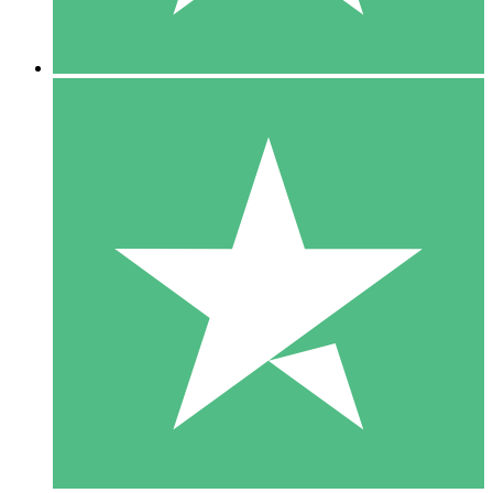
5 Nedladdningar
15
US$
00
10 Nedladdningar
20
US$
00