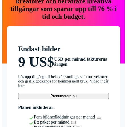
kreatörer och berättare kreativa
tillgångar som sparar upp till 76 % i
tid och budget.
Endast bilder
9 US$
USD per månad faktureras
årligen
Lås upp tillgång till hela vår samling av foton, vektorer
och grafik godkända för kommersiellt bruk. Video ingår
inte.
Prenumerera nu
Planen inkluderar:
Fem bildnedladdningar per månad
Ett paket per månad