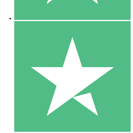
5 Nedladdningar
15
US$
00
10 Nedladdningar
20
US$
00