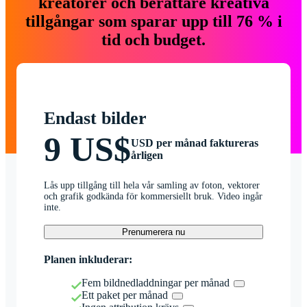
kreatörer och berättare kreativa
tillgångar som sparar upp till 76 % i
tid och budget.
Endast bilder
9 US$
USD per månad faktureras
årligen
Lås upp tillgång till hela vår samling av foton, vektorer
och grafik godkända för kommersiellt bruk. Video ingår
inte.
Prenumerera nu
Planen inkluderar:
Fem bildnedladdningar per månad
Ett paket per månad