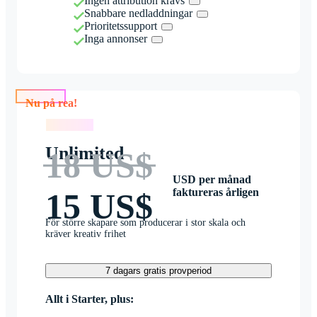
Ingen attribution krävs
Snabbare nedladdningar
Prioritetssupport
Inga annonser
Nu på rea!
Nu på rea!
Unlimited
18 US$
USD per månad
faktureras årligen
15 US$
För större skapare som producerar i stor skala och
kräver kreativ frihet
7 dagars gratis provperiod
Allt i Starter, plus: