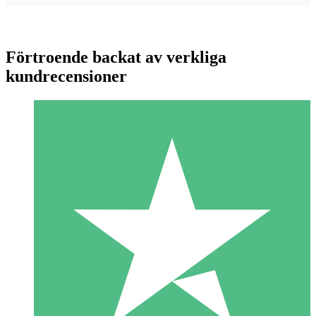
Förtroende backat av verkliga
kundrecensioner
Individuella Kreditpaket
Betala per användning med nedladdningskrediter. Inget
månatligt åtagande krävs.
1 Nedladdningar
10
US$
00