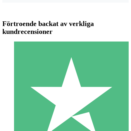
Förtroende backat av verkliga
kundrecensioner
Individuella Kreditpaket
Betala per användning med nedladdningskrediter. Inget
månatligt åtagande krävs.
1 Nedladdningar
10
US$
00