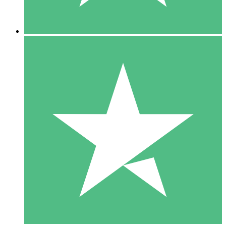
5 Nedladdningar
15
US$
00
10 Nedladdningar
20
US$
00