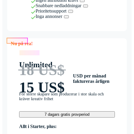
Ingen attribution krävs
Snabbare nedladdningar
Prioritetssupport
Inga annonser
Nu på rea!
Nu på rea!
Unlimited
18 US$
USD per månad
faktureras årligen
15 US$
För större skapare som producerar i stor skala och
kräver kreativ frihet
7 dagars gratis provperiod
Allt i Starter, plus: