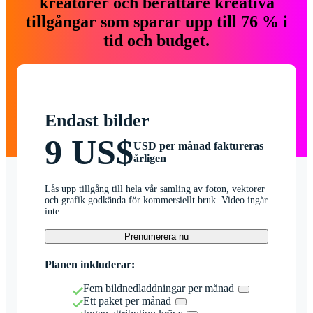
kreatörer och berättare kreativa
tillgångar som sparar upp till 76 % i
tid och budget.
Endast bilder
9 US$
USD per månad faktureras
årligen
Lås upp tillgång till hela vår samling av foton, vektorer
och grafik godkända för kommersiellt bruk. Video ingår
inte.
Prenumerera nu
Planen inkluderar:
Fem bildnedladdningar per månad
Ett paket per månad