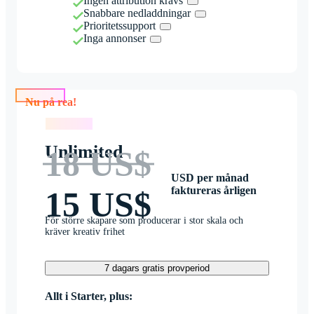
Ingen attribution krävs
Snabbare nedladdningar
Prioritetssupport
Inga annonser
Nu på rea!
Nu på rea!
Unlimited
18 US$
USD per månad
faktureras årligen
15 US$
För större skapare som producerar i stor skala och
kräver kreativ frihet
7 dagars gratis provperiod
Allt i Starter, plus: