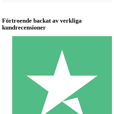
Förtroende backat av verkliga
kundrecensioner
Individuella Kreditpaket
Betala per användning med nedladdningskrediter. Inget
månatligt åtagande krävs.
1 Nedladdningar
10
US$
00