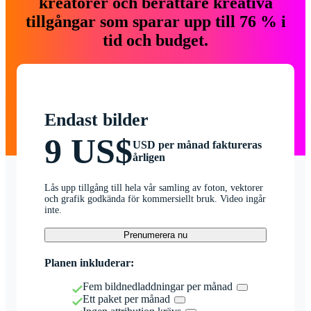
kreatörer och berättare kreativa
tillgångar som sparar upp till 76 % i
tid och budget.
Endast bilder
9 US$
USD per månad faktureras
årligen
Lås upp tillgång till hela vår samling av foton, vektorer
och grafik godkända för kommersiellt bruk. Video ingår
inte.
Prenumerera nu
Planen inkluderar:
Fem bildnedladdningar per månad
Ett paket per månad