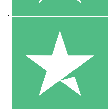
5 Nedladdningar
15
US$
00
10 Nedladdningar
20
US$
00