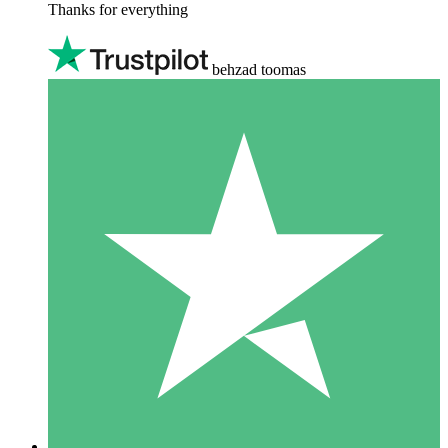
Thanks for everything
behzad toomas