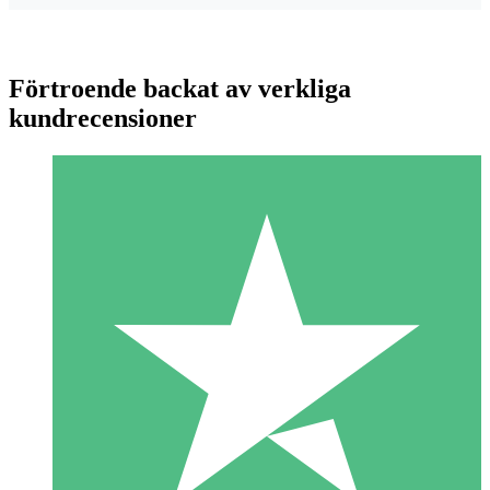
Förtroende backat av verkliga
kundrecensioner
Individuella Kreditpaket
Betala per användning med nedladdningskrediter. Inget
månatligt åtagande krävs.
1 Nedladdningar
10
US$
00