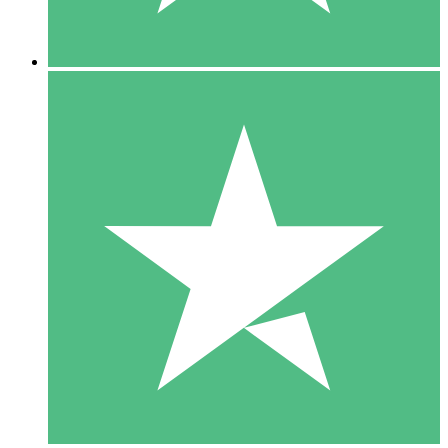
5 Nedladdningar
15
US$
00
10 Nedladdningar
20
US$
00