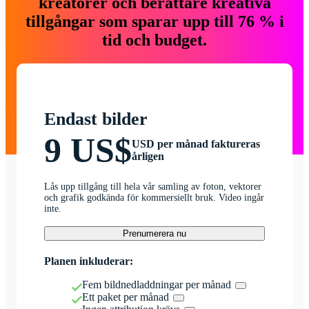
kreatörer och berättare kreativa
tillgångar som sparar upp till 76 % i
tid och budget.
Endast bilder
9 US$
USD per månad faktureras
årligen
Lås upp tillgång till hela vår samling av foton, vektorer
och grafik godkända för kommersiellt bruk. Video ingår
inte.
Prenumerera nu
Planen inkluderar:
Fem bildnedladdningar per månad
Ett paket per månad