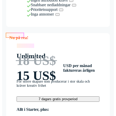
Ingen attribution krävs
Snabbare nedladdningar
Prioritetssupport
Inga annonser
Nu på rea!
Nu på rea!
Unlimited
18 US$
USD per månad
faktureras årligen
15 US$
För större skapare som producerar i stor skala och
kräver kreativ frihet
7 dagars gratis provperiod
Allt i Starter, plus: