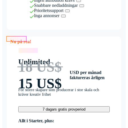
Ingen attribution krävs
Snabbare nedladdningar
Prioritetssupport
Inga annonser
Nu på rea!
Nu på rea!
Unlimited
18 US$
USD per månad
faktureras årligen
15 US$
För större skapare som producerar i stor skala och
kräver kreativ frihet
7 dagars gratis provperiod
Allt i Starter, plus: