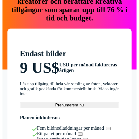
kreatörer och berättare kreativa
tillgångar som sparar upp till 76 % i
tid och budget.
Endast bilder
9 US$
USD per månad faktureras
årligen
Lås upp tillgång till hela vår samling av foton, vektorer
och grafik godkända för kommersiellt bruk. Video ingår
inte.
Prenumerera nu
Planen inkluderar:
Fem bildnedladdningar per månad
Ett paket per månad