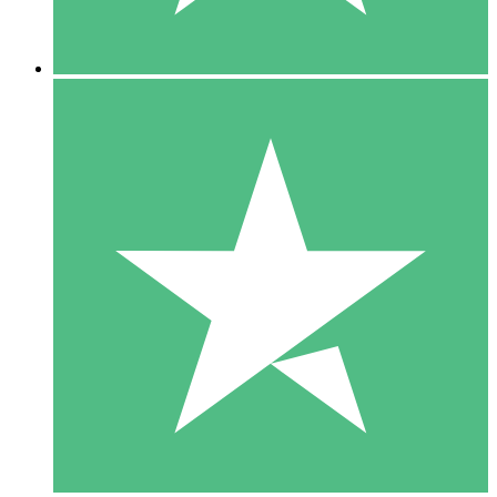
5 Nedladdningar
15
US$
00
10 Nedladdningar
20
US$
00