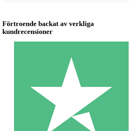
Förtroende backat av verkliga
kundrecensioner
Individuella Kreditpaket
Betala per användning med nedladdningskrediter. Inget
månatligt åtagande krävs.
1 Nedladdningar
10
US$
00