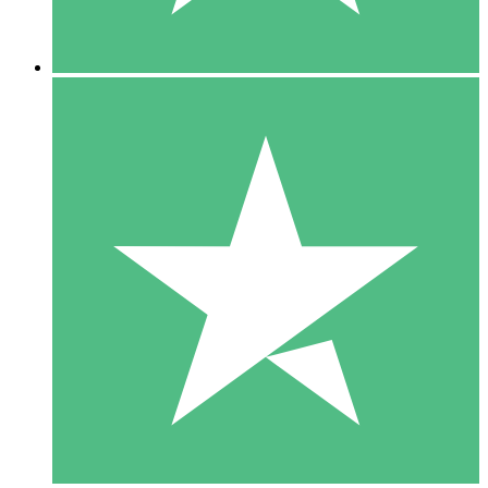
5 Nedladdningar
15
US$
00
10 Nedladdningar
20
US$
00