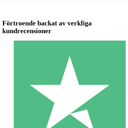
Förtroende backat av verkliga
kundrecensioner
Individuella Kreditpaket
Betala per användning med nedladdningskrediter. Inget
månatligt åtagande krävs.
1 Nedladdningar
10
US$
00