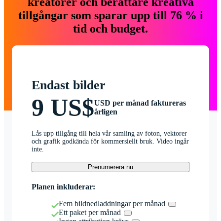
kreatörer och berättare kreativa
tillgångar som sparar upp till 76 % i
tid och budget.
Endast bilder
9 US$
USD per månad faktureras
årligen
Lås upp tillgång till hela vår samling av foton, vektorer
och grafik godkända för kommersiellt bruk. Video ingår
inte.
Prenumerera nu
Planen inkluderar:
Fem bildnedladdningar per månad
Ett paket per månad