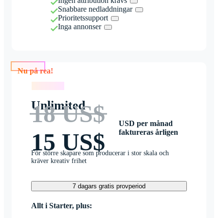
Ingen attribution krävs
Snabbare nedladdningar
Prioritetssupport
Inga annonser
Nu på rea!
Nu på rea!
Unlimited
18 US$
USD per månad
faktureras årligen
15 US$
För större skapare som producerar i stor skala och
kräver kreativ frihet
7 dagars gratis provperiod
Allt i Starter, plus: