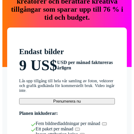
kreatörer och berättare kreativa
tillgångar som sparar upp till 76 % i
tid och budget.
Endast bilder
9 US$
USD per månad faktureras
årligen
Lås upp tillgång till hela vår samling av foton, vektorer
och grafik godkända för kommersiellt bruk. Video ingår
inte.
Prenumerera nu
Planen inkluderar:
Fem bildnedladdningar per månad
Ett paket per månad