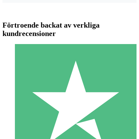
Förtroende backat av verkliga
kundrecensioner
Individuella Kreditpaket
Betala per användning med nedladdningskrediter. Inget
månatligt åtagande krävs.
1 Nedladdningar
10
US$
00