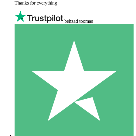
Thanks for everything
behzad toomas