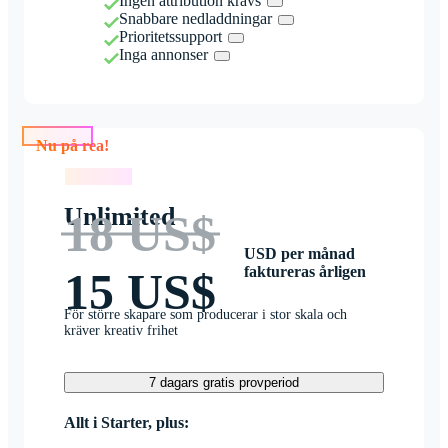
Ingen attribution krävs
Snabbare nedladdningar
Prioritetssupport
Inga annonser
Nu på rea!
Nu på rea!
Unlimited
18 US$
USD per månad
faktureras årligen
15 US$
För större skapare som producerar i stor skala och
kräver kreativ frihet
7 dagars gratis provperiod
Allt i Starter, plus: