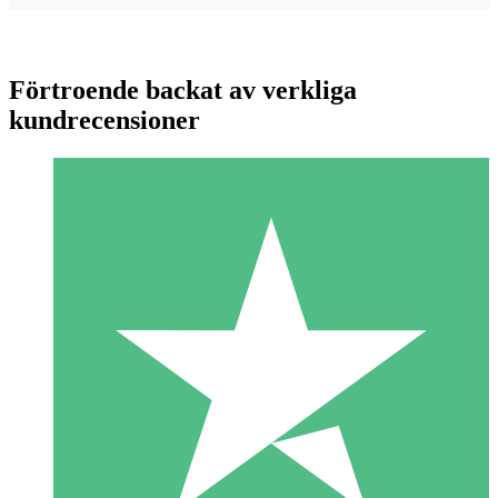
Förtroende backat av verkliga
kundrecensioner
Individuella Kreditpaket
Betala per användning med nedladdningskrediter. Inget
månatligt åtagande krävs.
1 Nedladdningar
10
US$
00