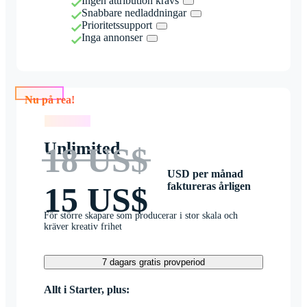
Ingen attribution krävs
Snabbare nedladdningar
Prioritetssupport
Inga annonser
Nu på rea!
Nu på rea!
Unlimited
18 US$
USD per månad
faktureras årligen
15 US$
För större skapare som producerar i stor skala och
kräver kreativ frihet
7 dagars gratis provperiod
Allt i Starter, plus: