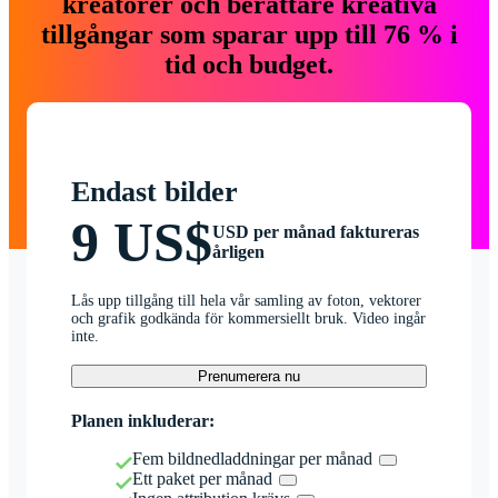
kreatörer och berättare kreativa
tillgångar som sparar upp till 76 % i
tid och budget.
Endast bilder
9 US$
USD per månad faktureras
årligen
Lås upp tillgång till hela vår samling av foton, vektorer
och grafik godkända för kommersiellt bruk. Video ingår
inte.
Prenumerera nu
Planen inkluderar:
Fem bildnedladdningar per månad
Ett paket per månad