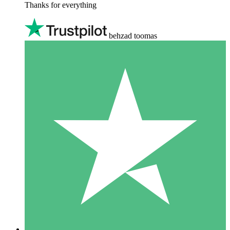
Thanks for everything
behzad toomas