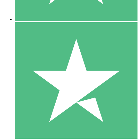
5 Nedladdningar
15
US$
00
10 Nedladdningar
20
US$
00