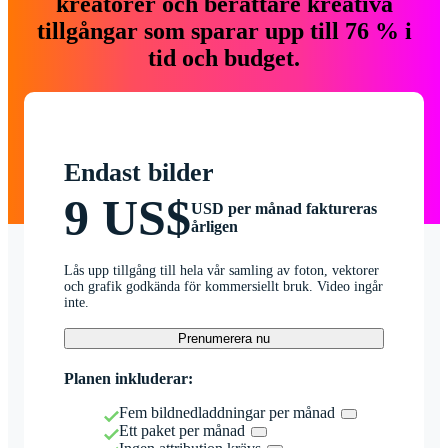
kreatörer och berättare kreativa
tillgångar som sparar upp till 76 % i
tid och budget.
Endast bilder
9 US$
USD per månad faktureras
årligen
Lås upp tillgång till hela vår samling av foton, vektorer
och grafik godkända för kommersiellt bruk. Video ingår
inte.
Prenumerera nu
Planen inkluderar:
Fem bildnedladdningar per månad
Ett paket per månad