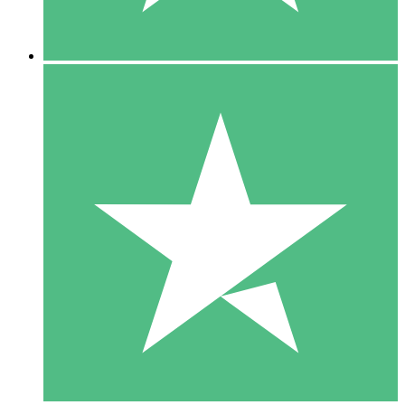
5 Nedladdningar
15
US$
00
10 Nedladdningar
20
US$
00