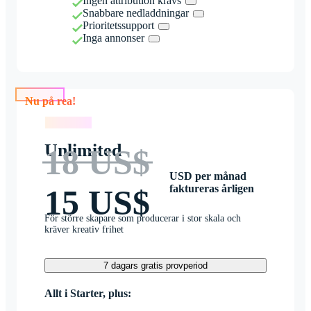
Ingen attribution krävs
Snabbare nedladdningar
Prioritetssupport
Inga annonser
Nu på rea!
Nu på rea!
Unlimited
18 US$
USD per månad
faktureras årligen
15 US$
För större skapare som producerar i stor skala och
kräver kreativ frihet
7 dagars gratis provperiod
Allt i Starter, plus: