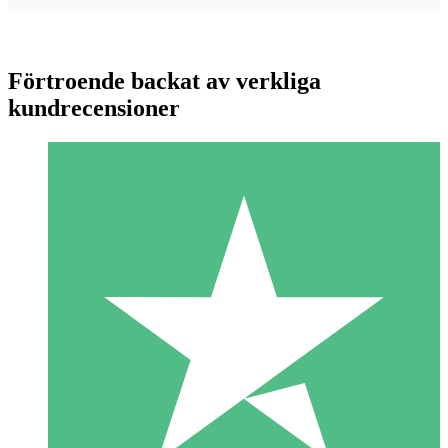
Förtroende backat av verkliga
kundrecensioner
Individuella Kreditpaket
Betala per användning med nedladdningskrediter. Inget
månatligt åtagande krävs.
1 Nedladdningar
10
US$
00