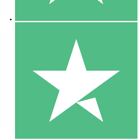
5 Nedladdningar
15
US$
00
10 Nedladdningar
20
US$
00