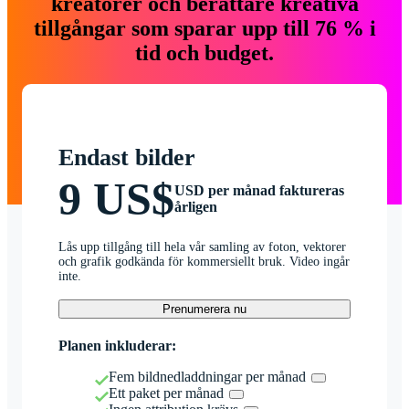
kreatörer och berättare kreativa
tillgångar som sparar upp till 76 % i
tid och budget.
Endast bilder
9 US$
USD per månad faktureras
årligen
Lås upp tillgång till hela vår samling av foton, vektorer
och grafik godkända för kommersiellt bruk. Video ingår
inte.
Prenumerera nu
Planen inkluderar:
Fem bildnedladdningar per månad
Ett paket per månad