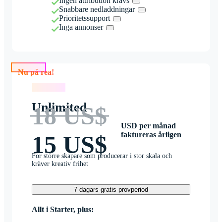
Ingen attribution krävs
Snabbare nedladdningar
Prioritetssupport
Inga annonser
Nu på rea!
Nu på rea!
Unlimited
18 US$
USD per månad
faktureras årligen
15 US$
För större skapare som producerar i stor skala och
kräver kreativ frihet
7 dagars gratis provperiod
Allt i Starter, plus: