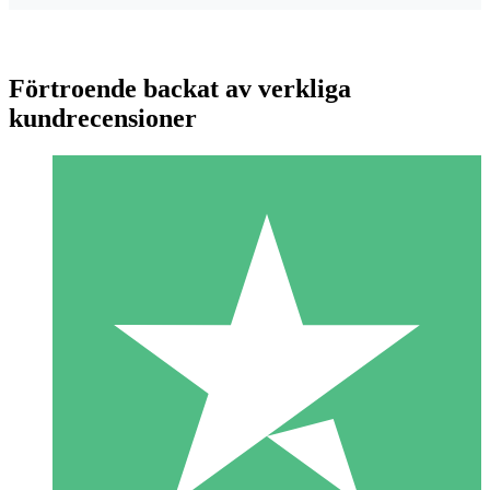
Förtroende backat av verkliga
kundrecensioner
Individuella Kreditpaket
Betala per användning med nedladdningskrediter. Inget
månatligt åtagande krävs.
1 Nedladdningar
10
US$
00