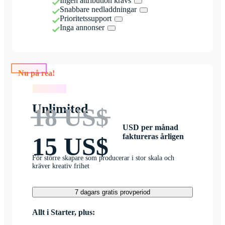
Ingen attribution krävs
Snabbare nedladdningar
Prioritetssupport
Inga annonser
Nu på rea!
Nu på rea!
Unlimited
18 US$
USD per månad
faktureras årligen
15 US$
För större skapare som producerar i stor skala och
kräver kreativ frihet
7 dagars gratis provperiod
Allt i Starter, plus: