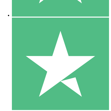
5 Nedladdningar
15
US$
00
10 Nedladdningar
20
US$
00