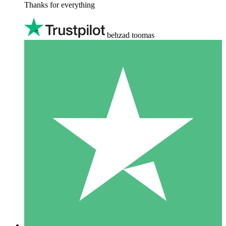
Thanks for everything
behzad toomas