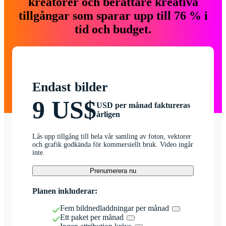
kreatörer och berättare kreativa
tillgångar som sparar upp till 76 % i
tid och budget.
Endast bilder
9 US$
USD per månad faktureras
årligen
Lås upp tillgång till hela vår samling av foton, vektorer
och grafik godkända för kommersiellt bruk. Video ingår
inte.
Prenumerera nu
Planen inkluderar:
Fem bildnedladdningar per månad
Ett paket per månad