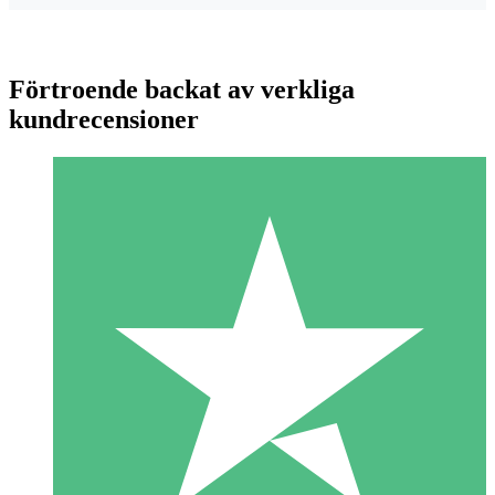
Förtroende backat av verkliga
kundrecensioner
Individuella Kreditpaket
Betala per användning med nedladdningskrediter. Inget
månatligt åtagande krävs.
1 Nedladdningar
10
US$
00