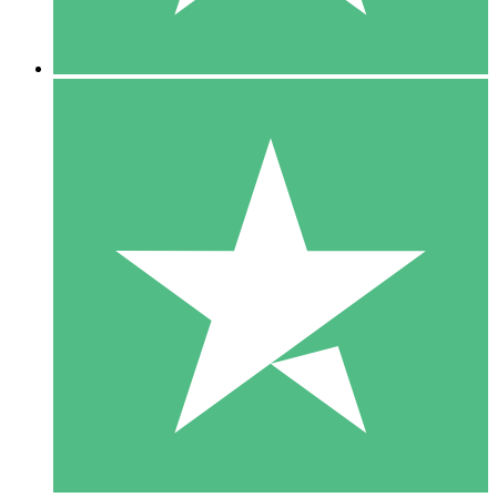
5 Nedladdningar
15
US$
00
10 Nedladdningar
20
US$
00