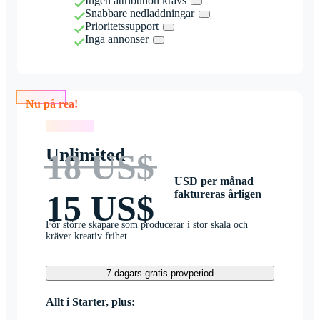
Ingen attribution krävs
Snabbare nedladdningar
Prioritetssupport
Inga annonser
Nu på rea!
Nu på rea!
Unlimited
18 US$
USD per månad
faktureras årligen
15 US$
För större skapare som producerar i stor skala och
kräver kreativ frihet
7 dagars gratis provperiod
Allt i Starter, plus: