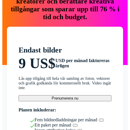
kreatörer och berättare kreativa
tillgångar som sparar upp till 76 % i
tid och budget.
Endast bilder
9 US$
USD per månad faktureras
årligen
Lås upp tillgång till hela vår samling av foton, vektorer
och grafik godkända för kommersiellt bruk. Video ingår
inte.
Prenumerera nu
Planen inkluderar:
Fem bildnedladdningar per månad
Ett paket per månad