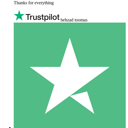
Thanks for everything
behzad toomas