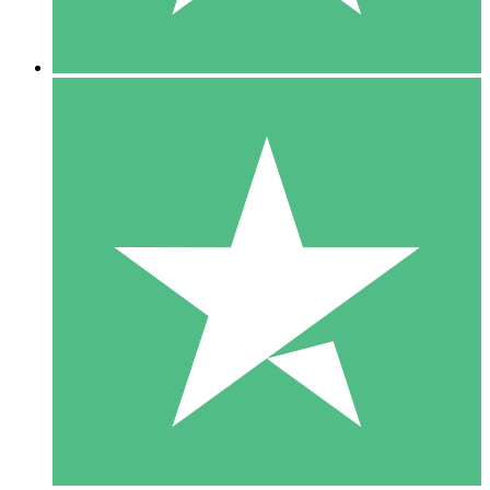
5 Nedladdningar
15
US$
00
10 Nedladdningar
20
US$
00