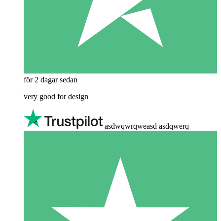
för 2 dagar sedan
very good for design
asdwqwrqweasd asdqwerq