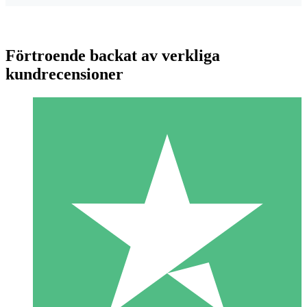
Förtroende backat av verkliga
kundrecensioner
Individuella Kreditpaket
Betala per användning med nedladdningskrediter. Inget
månatligt åtagande krävs.
1 Nedladdningar
10
US$
00