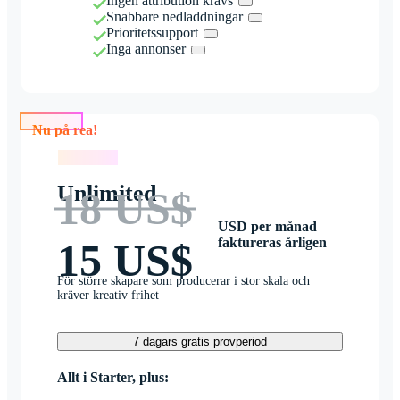
Ingen attribution krävs
Snabbare nedladdningar
Prioritetssupport
Inga annonser
Nu på rea!
Nu på rea!
Unlimited
18 US$
USD per månad
faktureras årligen
15 US$
För större skapare som producerar i stor skala och
kräver kreativ frihet
7 dagars gratis provperiod
Allt i Starter, plus: