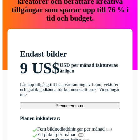
kreatörer och berättare kreativa
tillgångar som sparar upp till 76 % i
tid och budget.
Endast bilder
9 US$
USD per månad faktureras
årligen
Lås upp tillgång till hela vår samling av foton, vektorer
och grafik godkända för kommersiellt bruk. Video ingår
inte.
Prenumerera nu
Planen inkluderar:
Fem bildnedladdningar per månad
Ett paket per månad