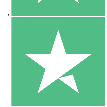
5 Nedladdningar
15
US$
00
10 Nedladdningar
20
US$
00