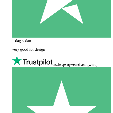
1 dag sedan
very good for design
asdwqwrqweasd asdqwerq