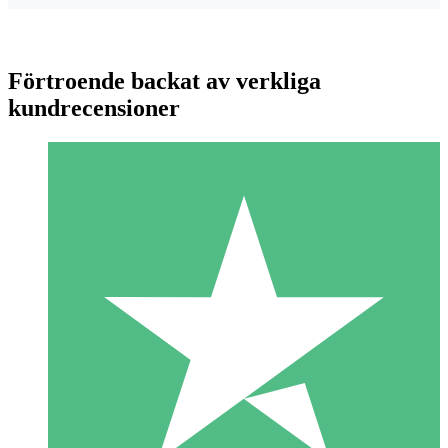
Förtroende backat av verkliga
kundrecensioner
Individuella Kreditpaket
Betala per användning med nedladdningskrediter. Inget
månatligt åtagande krävs.
1 Nedladdningar
10
US$
00