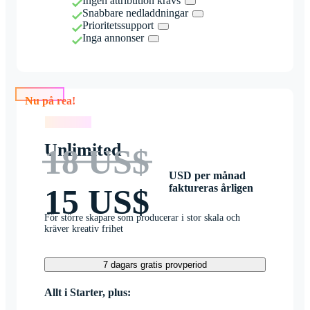
Ingen attribution krävs
Snabbare nedladdningar
Prioritetssupport
Inga annonser
Nu på rea!
Nu på rea!
Unlimited
18 US$
USD per månad
faktureras årligen
15 US$
För större skapare som producerar i stor skala och
kräver kreativ frihet
7 dagars gratis provperiod
Allt i Starter, plus: