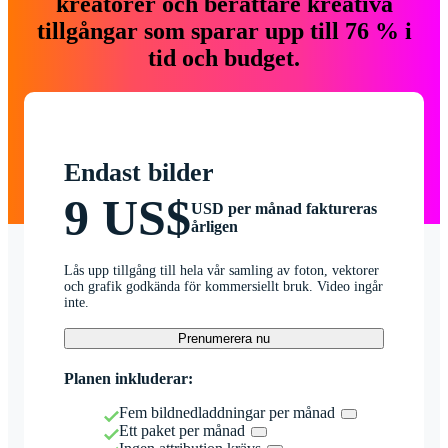
kreatörer och berättare kreativa
tillgångar som sparar upp till 76 % i
tid och budget.
Endast bilder
9 US$
USD per månad faktureras
årligen
Lås upp tillgång till hela vår samling av foton, vektorer
och grafik godkända för kommersiellt bruk. Video ingår
inte.
Prenumerera nu
Planen inkluderar:
Fem bildnedladdningar per månad
Ett paket per månad