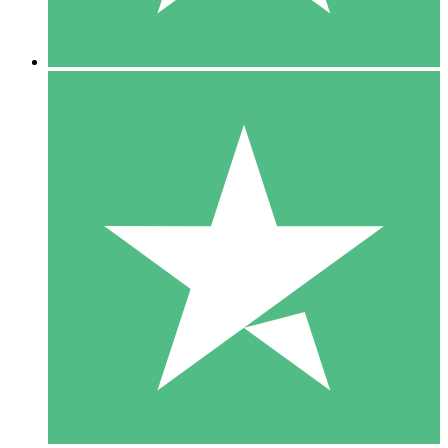
5 Nedladdningar
15
US$
00
10 Nedladdningar
20
US$
00