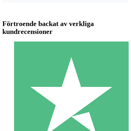
Förtroende backat av verkliga
kundrecensioner
Individuella Kreditpaket
Betala per användning med nedladdningskrediter. Inget
månatligt åtagande krävs.
1 Nedladdningar
10
US$
00