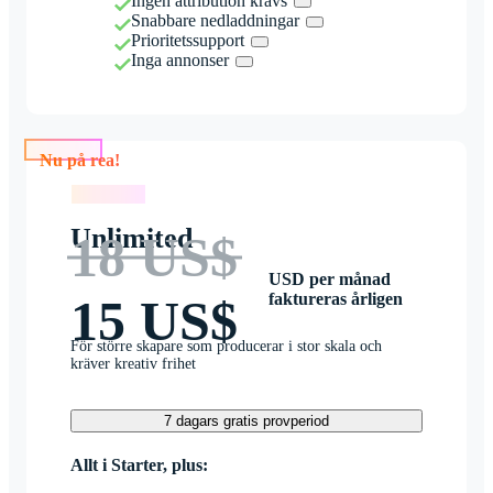
Ingen attribution krävs
Snabbare nedladdningar
Prioritetssupport
Inga annonser
Nu på rea!
Nu på rea!
Unlimited
18 US$
USD per månad
faktureras årligen
15 US$
För större skapare som producerar i stor skala och
kräver kreativ frihet
7 dagars gratis provperiod
Allt i Starter, plus: