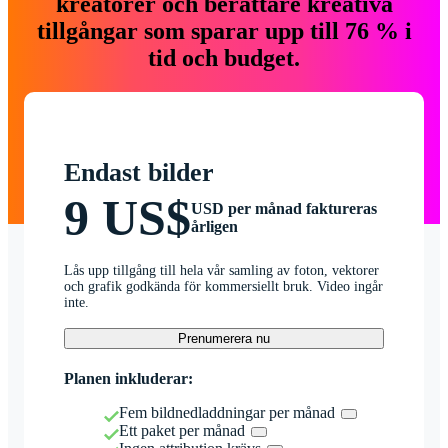
kreatörer och berättare kreativa
tillgångar som sparar upp till 76 % i
tid och budget.
Endast bilder
9 US$
USD per månad faktureras
årligen
Lås upp tillgång till hela vår samling av foton, vektorer
och grafik godkända för kommersiellt bruk. Video ingår
inte.
Prenumerera nu
Planen inkluderar:
Fem bildnedladdningar per månad
Ett paket per månad