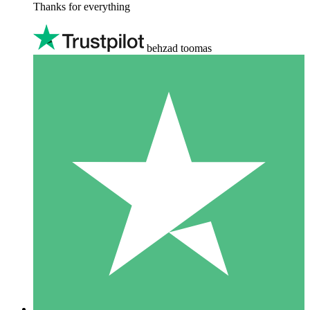
Thanks for everything
behzad toomas