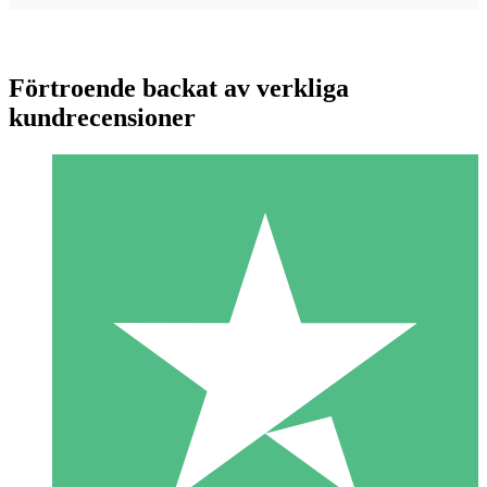
Förtroende backat av verkliga
kundrecensioner
Individuella Kreditpaket
Betala per användning med nedladdningskrediter. Inget
månatligt åtagande krävs.
1 Nedladdningar
10
US$
00