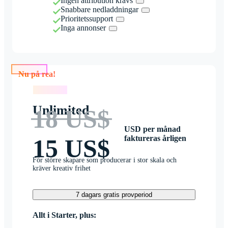
Ingen attribution krävs
Snabbare nedladdningar
Prioritetssupport
Inga annonser
Nu på rea!
Nu på rea!
Unlimited
18 US$
USD per månad
faktureras årligen
15 US$
För större skapare som producerar i stor skala och
kräver kreativ frihet
7 dagars gratis provperiod
Allt i Starter, plus: