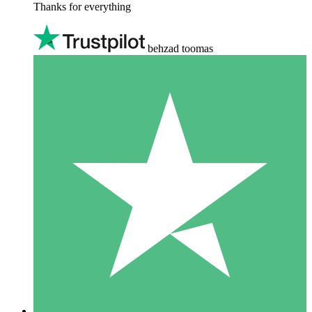
Thanks for everything
behzad toomas