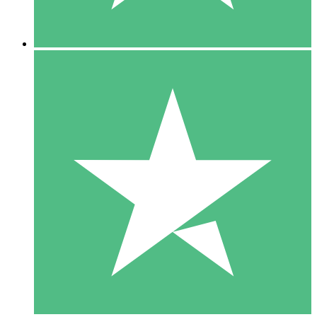
5 Nedladdningar
15
US$
00
10 Nedladdningar
20
US$
00