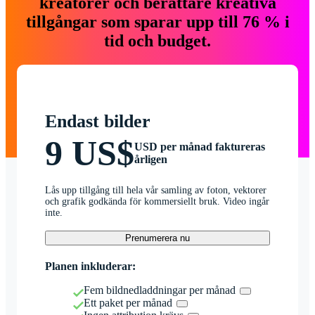
kreatörer och berättare kreativa
tillgångar som sparar upp till 76 % i
tid och budget.
Endast bilder
9 US$
USD per månad faktureras
årligen
Lås upp tillgång till hela vår samling av foton, vektorer
och grafik godkända för kommersiellt bruk. Video ingår
inte.
Prenumerera nu
Planen inkluderar:
Fem bildnedladdningar per månad
Ett paket per månad