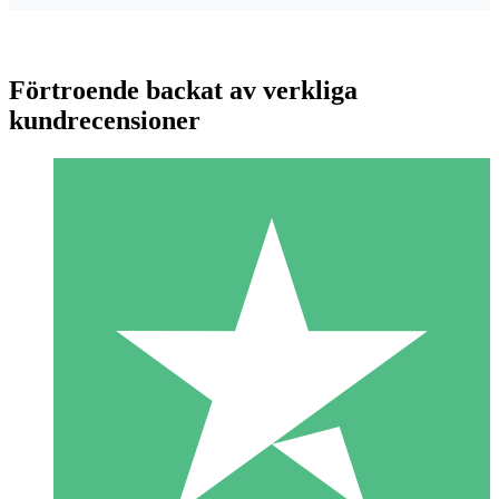
Förtroende backat av verkliga
kundrecensioner
Individuella Kreditpaket
Betala per användning med nedladdningskrediter. Inget
månatligt åtagande krävs.
1 Nedladdningar
10
US$
00