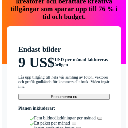
kreatörer och berättare kreativa
tillgångar som sparar upp till 76 % i
tid och budget.
Endast bilder
9 US$
USD per månad faktureras
årligen
Lås upp tillgång till hela vår samling av foton, vektorer
och grafik godkända för kommersiellt bruk. Video ingår
inte.
Prenumerera nu
Planen inkluderar:
Fem bildnedladdningar per månad
Ett paket per månad