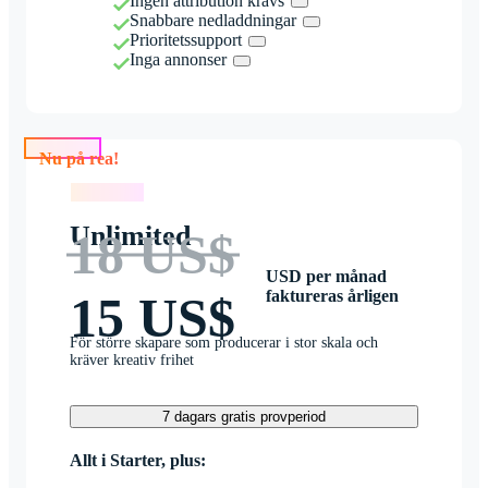
Ingen attribution krävs
Snabbare nedladdningar
Prioritetssupport
Inga annonser
Nu på rea!
Nu på rea!
Unlimited
18 US$
USD per månad
faktureras årligen
15 US$
För större skapare som producerar i stor skala och
kräver kreativ frihet
7 dagars gratis provperiod
Allt i Starter, plus: