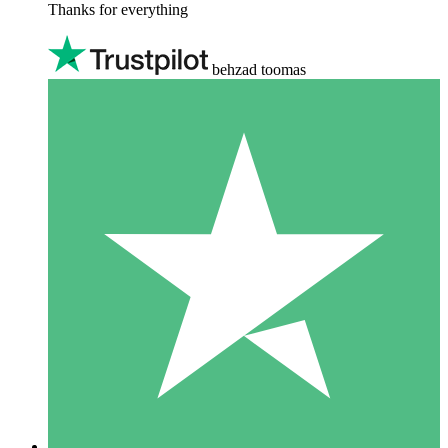
Thanks for everything
behzad toomas