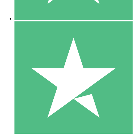
5 Nedladdningar
15
US$
00
10 Nedladdningar
20
US$
00