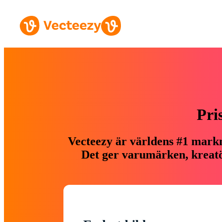
Pri
Vecteezy är världens #1 markn
Det ger varumärken, kreatör