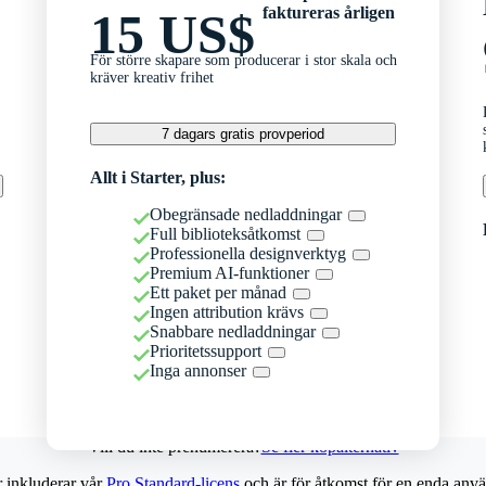
faktureras årligen
15 US$
För större skapare som producerar i stor skala och
kräver kreativ frihet
7 dagars gratis provperiod
Allt i Starter, plus:
Obegränsade nedladdningar
Full biblioteksåtkomst
Professionella designverktyg
Premium AI-funktioner
Ett paket per månad
Ingen attribution krävs
Snabbare nedladdningar
Prioritetssupport
Inga annonser
Vill du inte prenumerera?
Se fler köpalternativ
r inkluderar vår
Pro Standard-licens
och är för åtkomst för en enda anvä