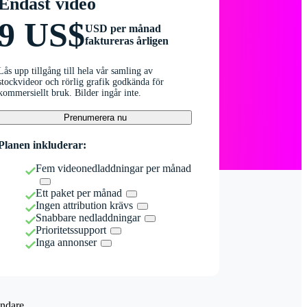
Endast video
9 US$
USD per månad
faktureras årligen
Lås upp tillgång till hela vår samling av
stockvideor och rörlig grafik godkända för
kommersiellt bruk. Bilder ingår inte.
Prenumerera nu
Planen inkluderar:
Fem videonedladdningar per månad
Ett paket per månad
Ingen attribution krävs
Snabbare nedladdningar
Prioritetssupport
Inga annonser
ndare.