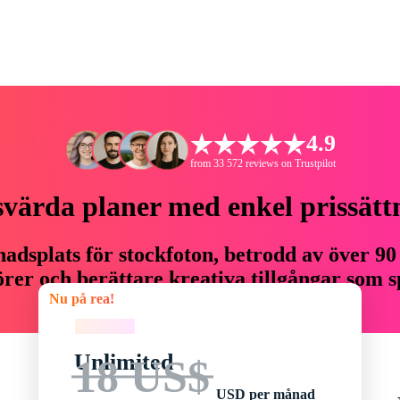
4.9
from 33 572 reviews on Trustpilot
svärda planer med enkel prissätt
adsplats för stockfoton, betrodd av över 90
er och berättare kreativa tillgångar som sp
Nu på rea!
budget.
Nu på rea!
Unlimited
18 US$
USD per månad