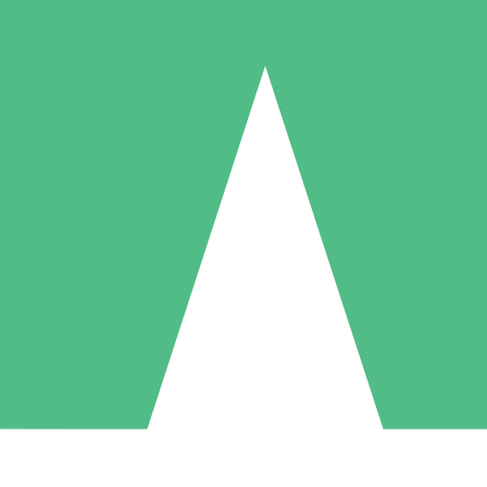
Individuella Kreditpaket
la per användning med nedladdningskrediter. Inget månatligt åtagande k
1 Nedladdningar
5 Nedladdningar
10 Nedladdningar
10
15
20
US$
00
US$
00
US$
00