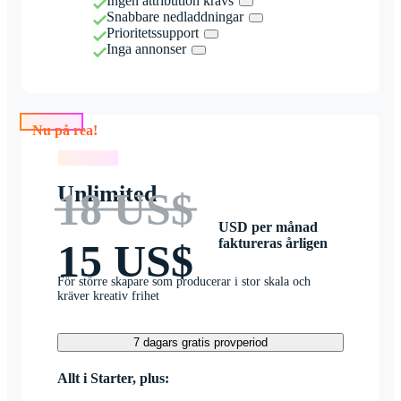
Ingen attribution krävs
Snabbare nedladdningar
Prioritetssupport
Inga annonser
Nu på rea!
Nu på rea!
Unlimited
18 US$
USD per månad
faktureras årligen
15 US$
För större skapare som producerar i stor skala och
kräver kreativ frihet
7 dagars gratis provperiod
Allt i Starter, plus: