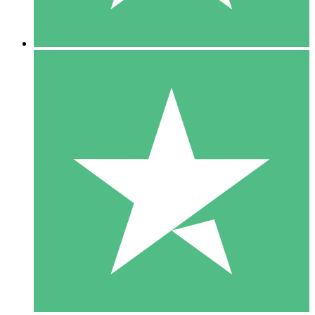
5 Nedladdningar
15
US$
00
10 Nedladdningar
20
US$
00