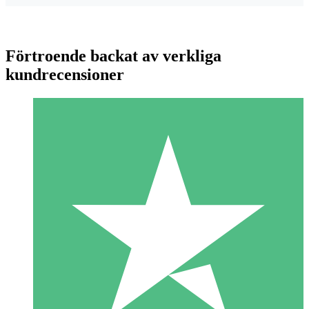
Förtroende backat av verkliga
kundrecensioner
Individuella Kreditpaket
Betala per användning med nedladdningskrediter. Inget
månatligt åtagande krävs.
1 Nedladdningar
10
US$
00