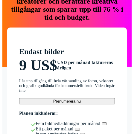
kreatörer och berättare kreativa
tillgångar som sparar upp till 76 % i
tid och budget.
Endast bilder
9 US$
USD per månad faktureras
årligen
Lås upp tillgång till hela vår samling av foton, vektorer
och grafik godkända för kommersiellt bruk. Video ingår
inte.
Prenumerera nu
Planen inkluderar:
Fem bildnedladdningar per månad
Ett paket per månad