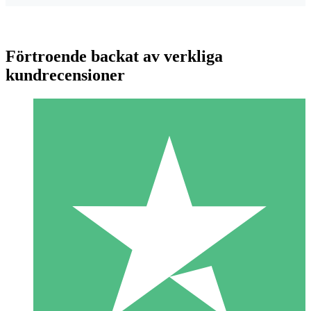
Förtroende backat av verkliga
kundrecensioner
Individuella Kreditpaket
Betala per användning med nedladdningskrediter. Inget
månatligt åtagande krävs.
1 Nedladdningar
10
US$
00