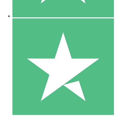
5 Nedladdningar
15
US$
00
10 Nedladdningar
20
US$
00