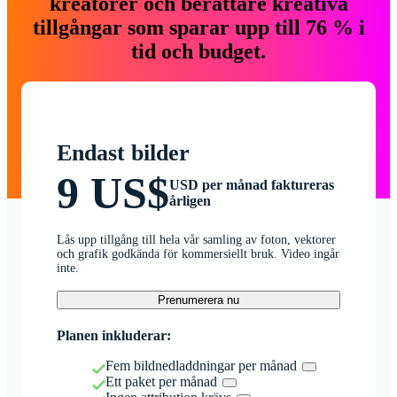
kreatörer och berättare kreativa
tillgångar som sparar upp till 76 % i
tid och budget.
Endast bilder
9 US$
USD per månad faktureras
årligen
Lås upp tillgång till hela vår samling av foton, vektorer
och grafik godkända för kommersiellt bruk. Video ingår
inte.
Prenumerera nu
Planen inkluderar:
Fem bildnedladdningar per månad
Ett paket per månad