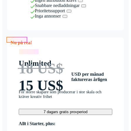
Ingen attribution krävs
Snabbare nedladdningar
Prioritetssupport
Inga annonser
Nu på rea!
Nu på rea!
Unlimited
18 US$
USD per månad
faktureras årligen
15 US$
För större skapare som producerar i stor skala och
kräver kreativ frihet
7 dagars gratis provperiod
Allt i Starter, plus: