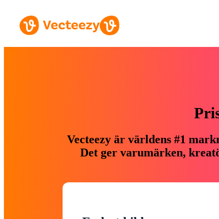
Pri
Vecteezy är världens #1 markn
Det ger varumärken, kreatör