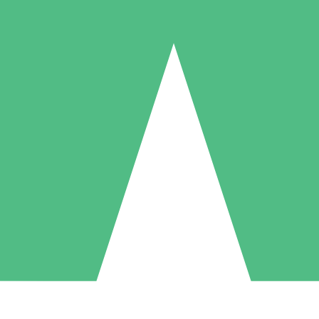
Individuella Kreditpaket
la per användning med nedladdningskrediter. Inget månatligt åtagande k
1 Nedladdningar
5 Nedladdningar
10 Nedladdningar
10
15
20
US$
00
US$
00
US$
00