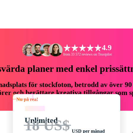
4.9
from 33 572 reviews on Trustpilot
svärda planer med enkel prissätt
adsplats för stockfoton, betrodd av över 90
er och berättare kreativa tillgångar som sp
Nu på rea!
budget.
Nu på rea!
Unlimited
18 US$
USD per månad