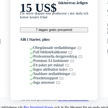
faktureras årligen
15 US$
För större skapare som producerar i stor skala och
kräver kreativ frihet
7 dagars gratis provperiod
Allt i Starter, plus:
Obegränsade nedladdningar
Full biblioteksåtkomst
Professionella designverktyg
Premium AI-funktioner
Ett paket per månad
Ingen attribution krävs
Snabbare nedladdningar
Prioritetssupport
Inga annonser
Vill du inte prenumerera?
Se fler köpalternativ
r inkluderar vår
Pro Standard-licens
och är för åtkomst för en enda anvä