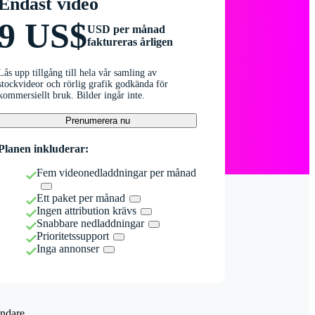
Endast video
9 US$
USD per månad
faktureras årligen
Lås upp tillgång till hela vår samling av
stockvideor och rörlig grafik godkända för
kommersiellt bruk. Bilder ingår inte.
Prenumerera nu
Planen inkluderar:
Fem videonedladdningar per månad
Ett paket per månad
Ingen attribution krävs
Snabbare nedladdningar
Prioritetssupport
Inga annonser
ndare.