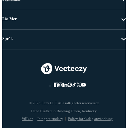
Läs Mer
Språk
© 2026 Eezy LLC Alla rättigheter reserverade
Villkor
Integritetspolicy
Policy för skälig användning