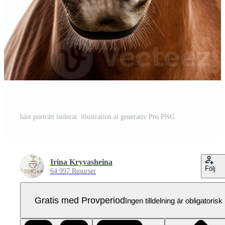
häst porträtt isolerat. illustration ai generativ Pro PNG
Irina Kryvasheina
Följ
64 997 Resurser
Gratis med Provperiod
Ingen tilldelning är obligatorisk