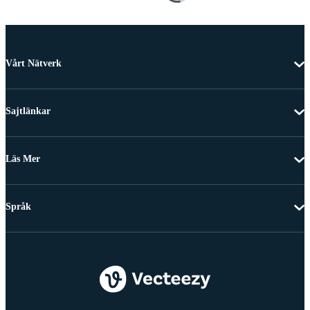
Vårt Nätverk
Sajtlänkar
Läs Mer
Språk