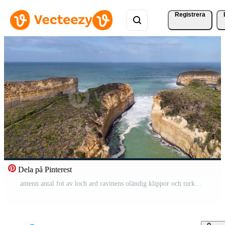
Registrera
Dela på Pinterest
antenn antal fot av loch ard ravinens oländig klippor och turkos vattnen under klar himmel, visa upp naturlig skönhet och dramatisk kust landskap Pro Video