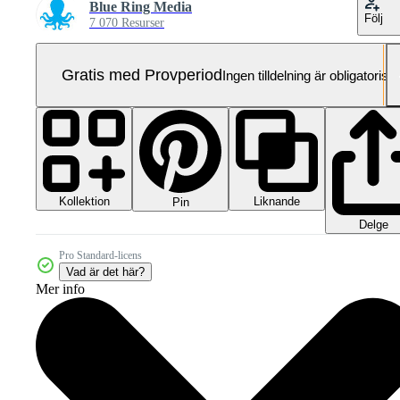
Blue Ring Media
Följ
7 070 Resurser
Gratis med Provperiod
Ingen tilldelning är obligatorisk
Kollektion
Liknande
Pin
Delge
Pro Standard-licens
Vad är det här?
Mer info