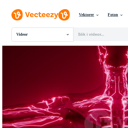
Vektorer
Foton
Videor
Alla Bilder
Foton
PNGs
PSDs
SVGs
Mallar
Vektorer
Videor
Rörlig grafik
Redaktionella Bilder
Redaktionella Evenemang