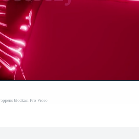
oppens blodkärl Pro Video