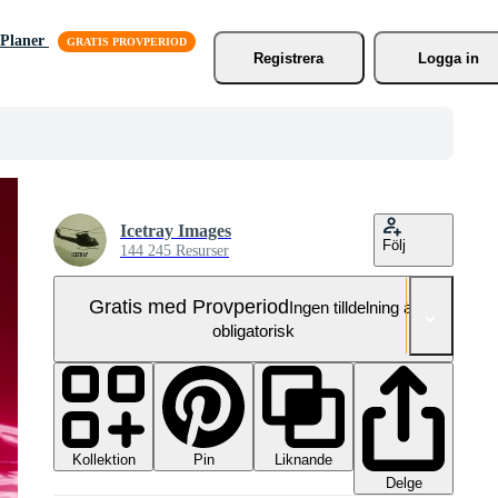
Planer
Registrera
Logga in
Icetray Images
Följ
144 245 Resurser
Gratis med Provperiod
Ingen tilldelning är
obligatorisk
Kollektion
Liknande
Pin
Delge