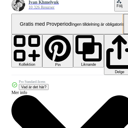
Ivan Khmelyuk
Följ
10 326 Resurser
Gratis med Provperiod
Ingen tilldelning är obligatorisk
Kollektion
Liknande
Pin
Delge
Pro Standard-licens
Vad är det här?
Mer info