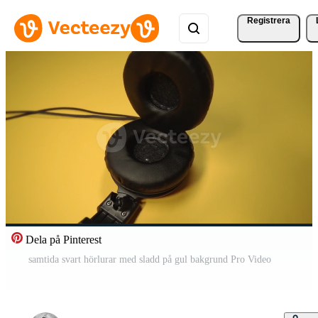
Registrera
Dela på Pinterest
samtida svart hörlurar med sladd på gul bakgrund Pro Video