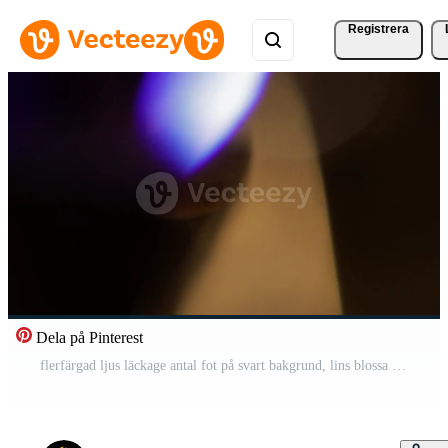
Registrera
Dela på Pinterest
flerfärgad ljus läckage antal fot på svart bakgrund, lins blossa läcka brista överlägg övergångar Pro Video