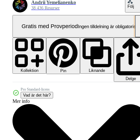
Andrii Yemelianenko
Följ
38 436 Resurser
Gratis med Provperiod
Ingen tilldelning är obligatorisk
Kollektion
Liknande
Pin
Delge
Pro Standard-licens
Vad är det här?
Mer info