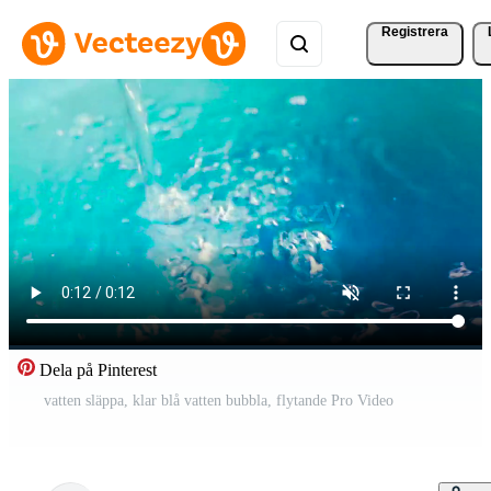
Registrera
Dela på Pinterest
vatten släppa, klar blå vatten bubbla, flytande Pro Video