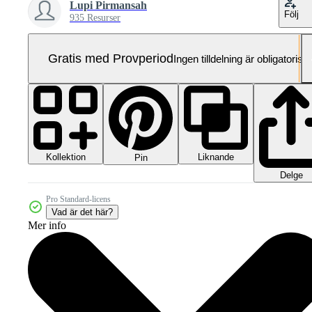
Lupi Pirmansah
Följ
935 Resurser
Gratis med Provperiod
Ingen tilldelning är obligatorisk
Kollektion
Liknande
Pin
Delge
Pro Standard-licens
Vad är det här?
Mer info