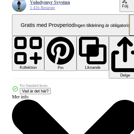
Volodymyr Svystun
Följ
1 416 Resurser
Gratis med Provperiod
Ingen tilldelning är obligatorisk
Kollektion
Liknande
Pin
Delge
Pro Standard-licens
Vad är det här?
Mer info