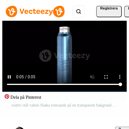
Registrera
Dela på Pinterest
rostfri stål vatten flaska roterande på en transparent bakgrund. slinga. 4k Pro Video