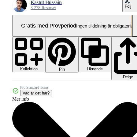
Kashif Hussain
Följ
3 278 Resurser
Gratis med Provperiod
Ingen tilldelning är obligatorisk
Kollektion
Liknande
Pin
Delge
Pro Standard-licens
Vad är det här?
Mer info