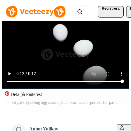
Registrera
Dela på Pinterest
vit påsk kyckling ägg snurra på en svart tabell. perfekt för påsk Pro Video
Anton Yulikov