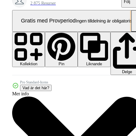
Följ
2 875 Resurser
Gratis med Provperiod
Ingen tilldelning är obligatorisk
Kollektion
Liknande
Pin
Delge
Pro Standard-licens
Vad är det här?
Mer info