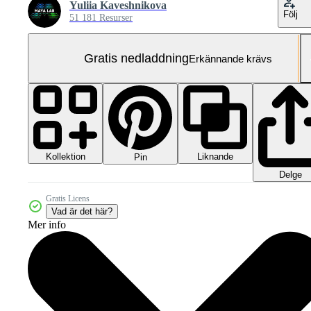
Yuliia Kaveshnikova
Följ
51 181 Resurser
Gratis nedladdning
Erkännande krävs
Kollektion
Liknande
Pin
Delge
Gratis Licens
Vad är det här?
Mer info