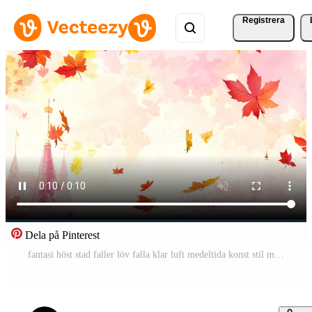
Registrera
Dela på Pinterest
fantasi höst stad faller löv falla klar luft medeltida konst stil morgon- dimma soluppgång slott torn Europa stad gata kullersten halloween oktober gammal skön hus semester Gratis Video