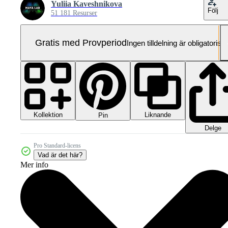
Yuliia Kaveshnikova
Följ
51 181 Resurser
Gratis med Provperiod
Ingen tilldelning är obligatorisk
Kollektion
Liknande
Pin
Delge
Pro Standard-licens
Vad är det här?
Mer info