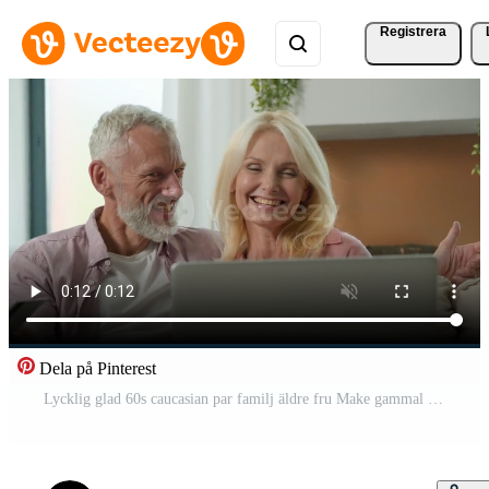
Registrera
Dela på Pinterest
Lycklig glad 60s caucasian par familj äldre fru Make gammal pensionerad kvinna kvinna man manlig håll kreditera kort njut av uppkopplad handla app betalande räkningar köpa internet beställa använder sig av bärbar dator dator inomhus- Pro Video