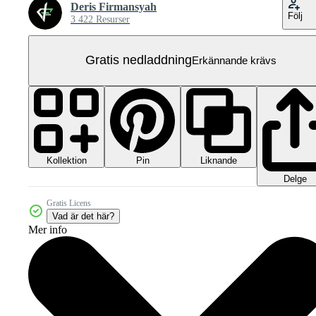
Deris Firmansyah
Följ
3 422 Resurser
Gratis nedladdning
Erkännande krävs
Kollektion
Liknande
Pin
Delge
Gratis Licens
Vad är det här?
Mer info