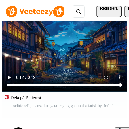
Registrera
Dela på Pinterest
traditionell japansk hus gata. regnig gammal asiatisk by. lofi slinga anime stil animering bakgrund . Gratis Video