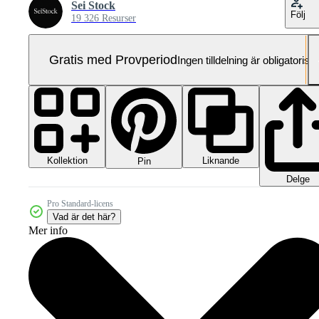
Sei Stock
Följ
19 326 Resurser
Gratis med Provperiod
Ingen tilldelning är obligatorisk
Kollektion
Liknande
Pin
Delge
Pro Standard-licens
Vad är det här?
Mer info