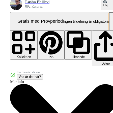
Lasha Philievi
Följ
892 Resurser
Gratis med Provperiod
Ingen tilldelning är obligatorisk
Kollektion
Liknande
Pin
Delge
Pro Standard-licens
Vad är det här?
Mer info