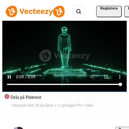
Registrera
Dela på Pinterest
roterande hud 3d karaktär i vr glasögon Pro Video