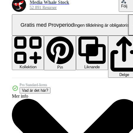
Media Whale Stock
Följ
52 891 Resurser
Gratis med Provperiod
Ingen tilldelning är obligatorisk
Kollektion
Liknande
Pin
Delge
Pro Standard-licens
Vad är det här?
Mer info