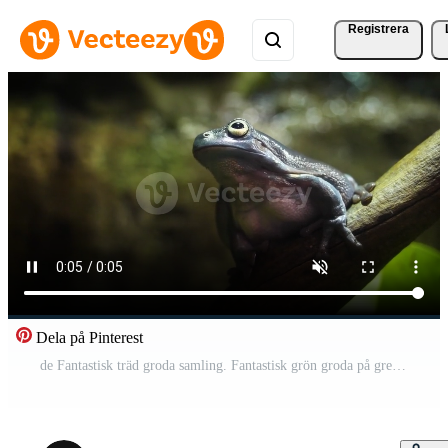
Registrera
Dela på Pinterest
de Fantastisk träd groda samling. Fantastisk grön groda på gren i terrarium. Fantastisk groda kamouflage i natur. skällande träd groda Pro Video