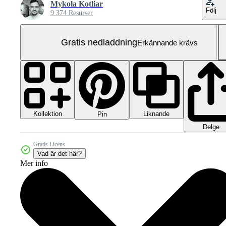
Mykola Kotliar
Följ
9 374 Resurser
Gratis nedladdning
Erkännande krävs
Kollektion
Liknande
Pin
Delge
Gratis Licens
Vad är det här?
Mer info